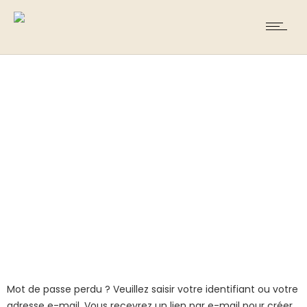
Mon compte
Mot de passe perdu ? Veuillez saisir votre identifiant ou votre
adresse e-mail. Vous recevrez un lien par e-mail pour créer